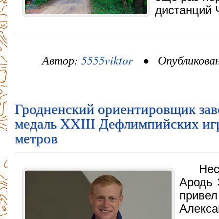
дистанций 
Автор:
5555viktor
• Опубликовано
Гродненский ориентировщик зав
медаль XXIII Дефлимпийских игр
метров
Не
Ародь 
приве
Алекс