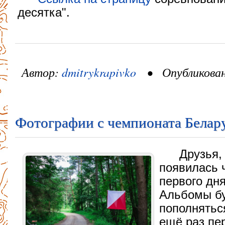
десятка".
Автор:
dmitrykrapivko
• Опубликовано
Фотографии с чемпионата Белар
Друзья,
появилась 
первого дн
Альбомы бу
пополнятьс
ещё раз пе