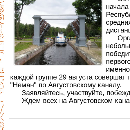
начала
Респуб
средни
дистан
Орг
неболь
победи
первог
именно
каждой группе 29 августа совершат 
"Неман" по Августовскому каналу.
Заявляйтесь, участвуйте, побежд
Ждем всех на Августовском кан