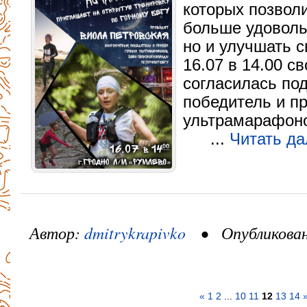
которых позволи
больше удовольс
но и улучшать с
16.07 в 14.00 с
согласилась по
победитель и п
ультрамарафоно
...
Читать д
Автор:
dmitrykrapivko
• Опубликовано
«
1
2
...
10
11
12
13
14