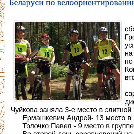
Беларуси по велоориентировани
сб
Гр
ус
на
по
Ко
вт
со
ди
Чуйкова заняла 3-е место в элитной 
Ермашкевич Андрей- 13 место в 
Толочко Павел - 9 место в групп
Во второй день соревнований на