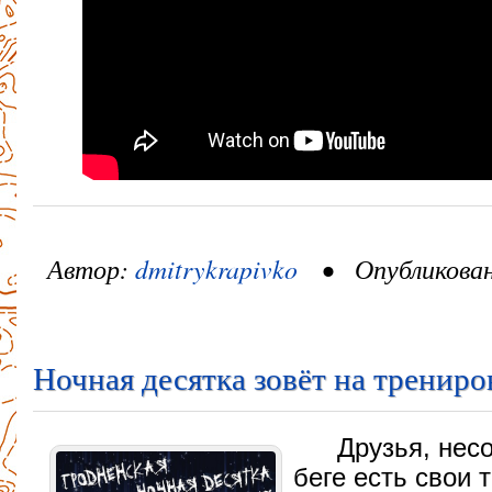
Автор:
dmitrykrapivko
• Опубликовано
Ночная десятка зовёт на трениро
Друзья, нес
беге есть свои 