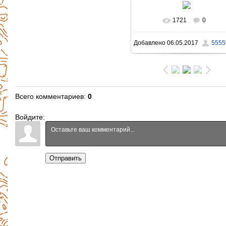
1721
0
В реальном размере
Добавлено
06.05.2017
5555v
1600x1067
/ 421.8Kb
Всего комментариев
:
0
Войдите:
Отправить