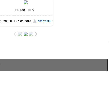
780
0
В реальном размере
Добавлено
25.04.2018
5555viktor
1396x931
/ 781.4Kb