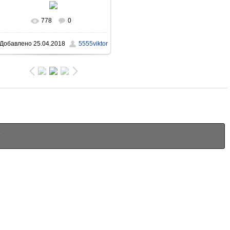
778
0
В реальном размере
Добавлено
25.04.2018
5555viktor
1396x931
/ 774.4Kb