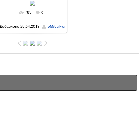
783
0
В реальном размере
Добавлено
25.04.2018
5555viktor
1396x931
/ 917.1Kb