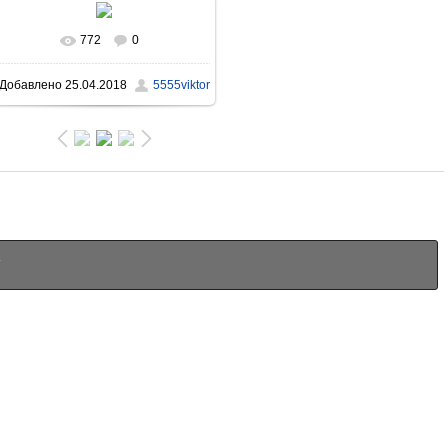
772
0
В реальном размере
Добавлено
25.04.2018
5555viktor
1143x1137
/ 1165.1Kb