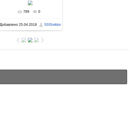
789
0
В реальном размере
Добавлено
25.04.2018
5555viktor
1122x1157
/ 1515.1Kb